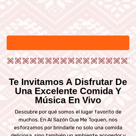
Platillos Especiales
Descubre nuestros platillos especiales, como la clásica
tampiqueña o la tradicional cochinita pibil, que te
d
transportarán a Chiapas en cada bocado.
EXPLORA NUESTRO MENÚ
Te Invitamos A Disfrutar De
Una Excelente Comida Y
Música En Vivo
Descubre por qué somos el lugar favorito de
muchos. En Al Sazón Que Me Toquen, nos
esforzamos por brindarle no solo una comida
deliciosa, sino también un ambiente acogedor y